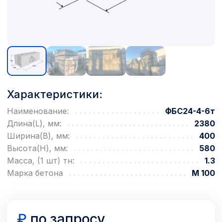
Характеристики:
Наименование:
ФБС24-4-6т
Длина(L), мм:
2380
Ширина(B), мм:
400
Высота(H), мм:
580
Масса, (1 шт) тн:
1.3
Марка бетона
М 100
₽
по запросу