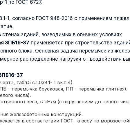
-1 по ГОСТ 6727.
38.1-1, согласно ГОСТ 948-2016 с применением тяжел
жатие.
 стенах зданий, возводимых в обычных условиях
я 3ПБ16-37
применяется при строительстве здани
тонного блока. Основная задача перемычек из желе
омерное распределение нагрузки от воздействия в
3ПБ16-37
т.1, табл.5 с.1.038.1- 1 вып.4).
Б – перемычка брусковая, ПП - перемычка плитная).
елого числа).
ственного веса, в кН/м (с округлением до целого числ
ения железобетонных конструкций.
скается в соответствии ГОСТ, классу по морозостой