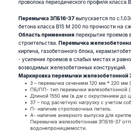
проволока периодического профиля класса Вр
Перемычка
3ПБ16-37
выпускается по с.1.0
бетона класса В15 М 200 по прочности на с
Область применения
перекрытие проемов в
строительства.
Перемычка железобетонна
кирпича, газобетонного блока, керамзитобе
- усиление проемов в слабых местах и равн
возводимых железобетонных конструкций.
Маркировка
перемычки железобетонной
3 – перемычка сечением 120 мм * 220 мм (чер
ПБ/ПП- тип перемычки железобетонной (П
Длиной 1550 мм (в дм с округлением до ц
37 – под расчетную нагрузку с учетом соб
П- наличие строповочных петель.
А- наличие анкерного выпуска для крепл
Перемычка железобетонная 3ПБ16-37 отпу
водонепроницаемости.