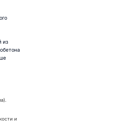
ого
й из
зобетона
ыше
а).
кости и