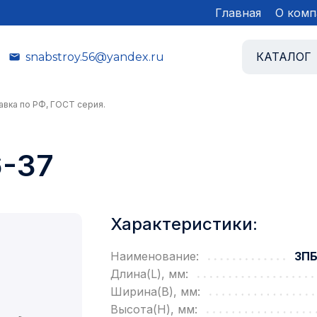
Главная
О комп
КАТАЛОГ
snabstroy.56@yandex.ru
авка по РФ, ГОСТ серия.
-37
Характеристики:
Наименование:
3ПБ
Длина(L), мм:
Ширина(B), мм:
Высота(H), мм: