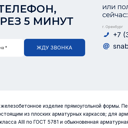
ТЕЛЕФОН,
или по
сейчас:
РЕЗ 5 МИНУТ
г. Оренбург
+7 (
snab
ЖДУ ЗВОНКА
на *
 железобетонное изделие прямоугольной формы. П
стоящим из плоских арматурных каркасов; для ар
класса АIII по ГОСТ 5781 и обыкновенная арматурна