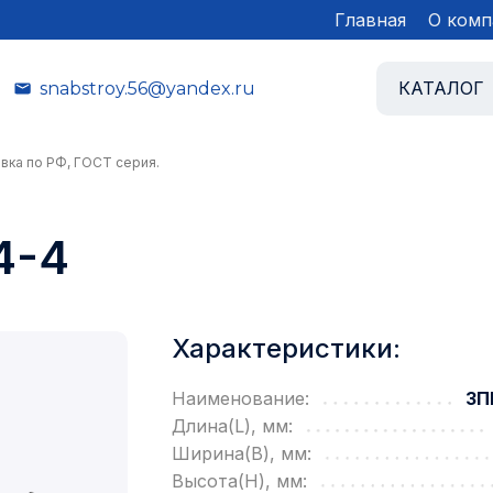
Главная
О комп
КАТАЛОГ
snabstroy.56@yandex.ru
вка по РФ, ГОСТ серия.
4-4
Характеристики:
Наименование:
3П
Длина(L), мм:
Ширина(B), мм:
Высота(H), мм: