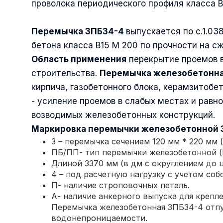
проволока периодического профиля класса Вр
Перемычка
3ПБ34-4
выпускается по с.1.03
бетона класса В15 М 200 по прочности на с
Область применения
перекрытие проемов в
строительства.
Перемычка железобетонна
кирпича, газобетонного блока, керамзитобе
- усиление проемов в слабых местах и равн
возводимых железобетонных конструкций.
Маркировка
перемычки железобетонной
3 – перемычка сечением 120 мм * 220 мм (чер
ПБ/ПП- тип перемычки железобетонной (П
Длиной 3370 мм (в дм с округлением до ц
4 – под расчетную нагрузку с учетом собс
П- наличие строповочных петель.
А- наличие анкерного выпуска для крепл
Перемычка железобетонная 3ПБ34-4 отпу
водонепроницаемости.