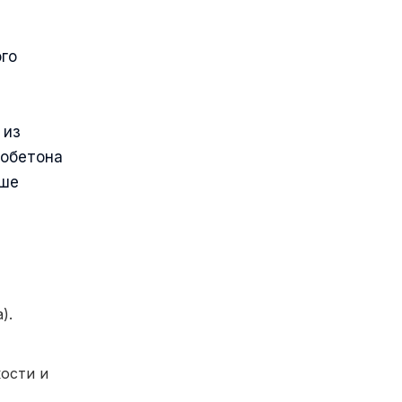
ого
 из
зобетона
ыше
).
ости и