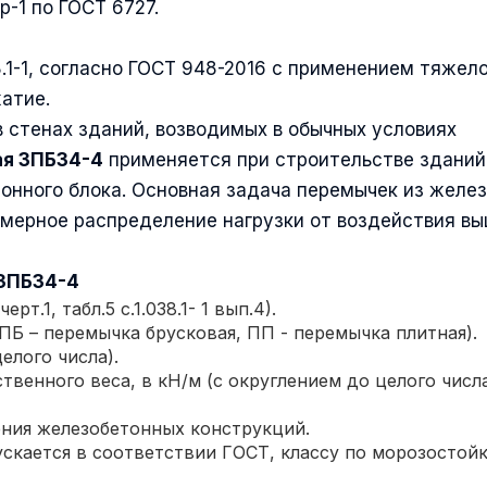
-1 по ГОСТ 6727.
8.1-1, согласно ГОСТ 948-2016 с применением тяжел
жатие.
 стенах зданий, возводимых в обычных условиях
я 3ПБ34-4
применяется при строительстве зданий
тонного блока. Основная задача перемычек из желе
омерное распределение нагрузки от воздействия в
3ПБ34-4
т.1, табл.5 с.1.038.1- 1 вып.4).
Б – перемычка брусковая, ПП - перемычка плитная).
елого числа).
твенного веса, в кН/м (с округлением до целого числа
ения железобетонных конструкций.
скается в соответствии ГОСТ, классу по морозостойк