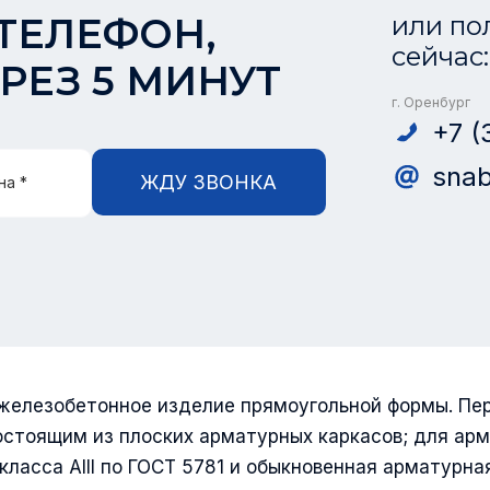
ТЕЛЕФОН,
или по
сейчас:
РЕЗ 5 МИНУТ
г. Оренбург
+7 (
snab
ЖДУ ЗВОНКА
на *
 железобетонное изделие прямоугольной формы. Пе
стоящим из плоских арматурных каркасов; для ар
класса АIII по ГОСТ 5781 и обыкновенная арматурна