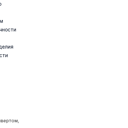
о
ым
очности
делия
сти
вертом,