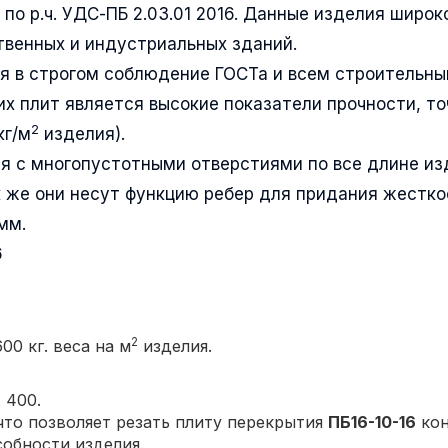
по р.ч. УДС-ПБ 2.03.01 2016. Данные изделия широк
венных и индустриальных зданий.
я в строгом соблюдение ГОСТа и всем строительн
их плит является высокие показатели прочности, т
2
кг/м
изделия).
я с многопустотными отверстиями по все длине из
 же они несут функцию ребер для придания жестко
мм.
6
2
00 кг. веса на м
изделия.
 400.
то позволяет резать плиту перекрытия
ПБ16-10-16
кон
собности изделия.