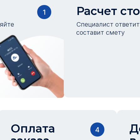
Расчет ст
1
ляйте
Специалист ответит 
составит смету
Оплата
Д
4