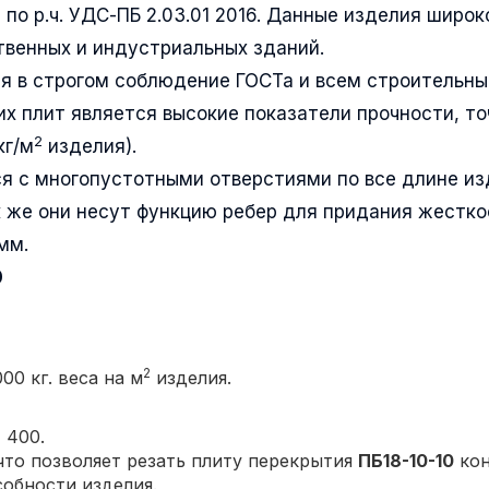
по р.ч. УДС-ПБ 2.03.01 2016. Данные изделия широк
венных и индустриальных зданий.
я в строгом соблюдение ГОСТа и всем строительн
их плит является высокие показатели прочности, т
2
кг/м
изделия).
я с многопустотными отверстиями по все длине из
 же они несут функцию ребер для придания жестко
мм.
0
2
00 кг. веса на м
изделия.
 400.
то позволяет резать плиту перекрытия
ПБ18-10-10
кон
собности изделия.