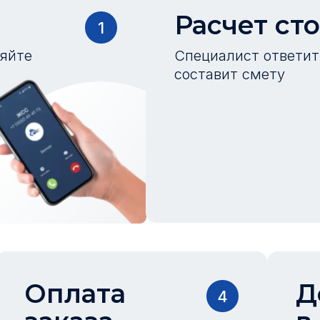
Расчет ст
1
ляйте
Специалист ответит 
составит смету
Оплата
Д
4