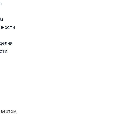
о
ым
очности
делия
сти
вертом,