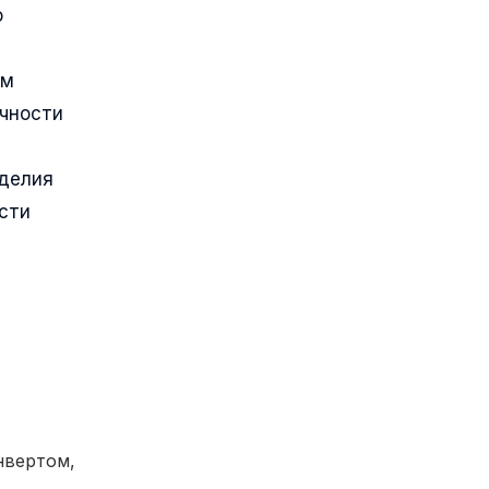
о
ым
очности
зделия
сти
вертом,