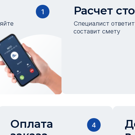
Расчет ст
1
ляйте
Специалист ответит 
составит смету
Оплата
Д
4