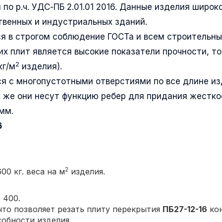
 по р.ч. УДС-ПБ 2.01.01 2016. Данные изделия широк
венных и индустриальных зданий.
я в строгом соблюдение ГОСТа и всем строительн
их плит является высокие показатели прочности, т
2
кг/м
изделия).
я с многопустотными отверстиями по все длине и
 же они несут функцию ребер для придания жестко
мм.
6
2
00 кг. веса на м
изделия.
 400.
то позволяет резать плиту перекрытия
ПБ27-12-16
кон
собности изделия.