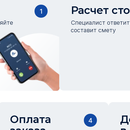
Расчет ст
1
ляйте
Специалист ответит 
составит смету
Оплата
Д
4