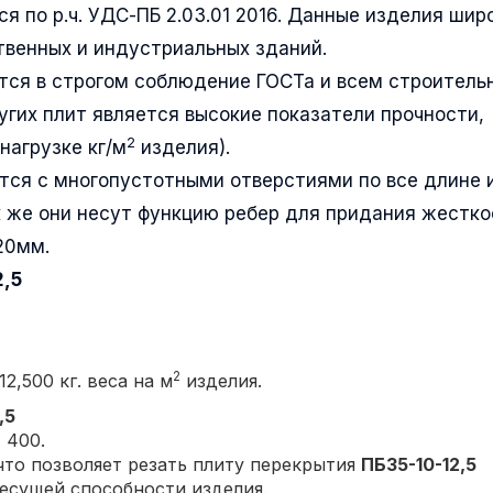
я по р.ч. УДС-ПБ 2.03.01 2016. Данные изделия шир
венных и индустриальных зданий.
тся в строгом соблюдение ГОСТа и всем строител
угих плит является высокие показатели прочности,
2
нагрузке кг/м
изделия).
тся с многопустотными отверстиями по все длине 
 же они несут функцию ребер для придания жестко
20мм.
2,5
2
2,500 кг. веса на м
изделия.
,5
 400.
то позволяет резать плиту перекрытия
ПБ35-10-12,5
несущей способности изделия.