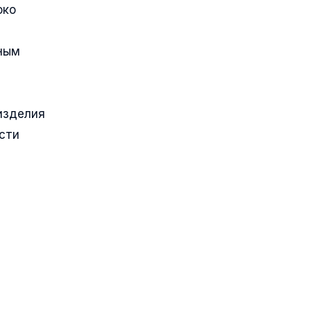
око
ьным
изделия
сти