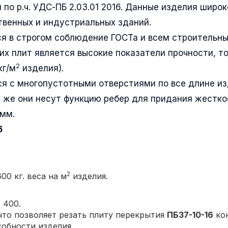
 по р.ч. УДС-ПБ 2.03.01 2016. Данные изделия широк
венных и индустриальных зданий.
я в строгом соблюдение ГОСТа и всем строительн
их плит является высокие показатели прочности, т
2
кг/м
изделия).
я с многопустотными отверстиями по все длине и
 же они несут функцию ребер для придания жестко
0мм.
6
2
00 кг. веса на м
изделия.
 400.
то позволяет резать плиту перекрытия
ПБ37-10-16
ко
собности изделия.