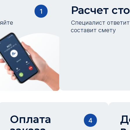
Расчет ст
1
ляйте
Специалист ответит 
составит смету
Оплата
Д
4