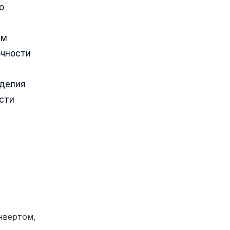
о
ым
очности
зделия
сти
нвертом,