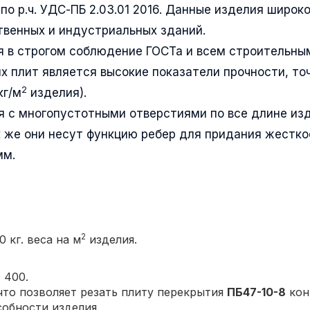
по р.ч. УДС-ПБ 2.03.01 2016. Данные изделия широк
венных и индустриальных зданий.
я в строгом соблюдение ГОСТа и всем строительны
х плит является высокие показатели прочности, то
2
кг/м
изделия).
 с многопустотными отверстиями по все длине из
 же они несут функцию ребер для придания жестко
мм.
2
 кг. веса на м
изделия.
 400.
то позволяет резать плиту перекрытия
ПБ47-10-8
кон
собности изделия.