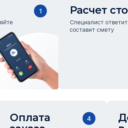
Расчет ст
1
ляйте
Специалист ответит 
составит смету
Оплата
Д
4