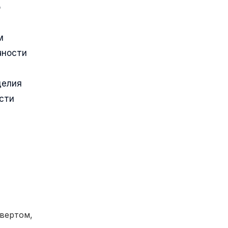
о
м
чности
делия
сти
вертом,