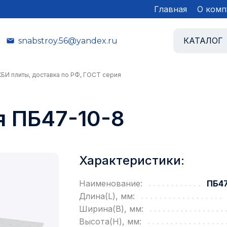
Главная
О комп
КАТАЛОГ
snabstroy.56@yandex.ru
ЖБИ плиты, доставка по РФ, ГОСТ серия
я ПБ47-10-8
Характеристики:
Наименование:
ПБ47
Длина(L), мм:
Ширина(B), мм:
Высота(H), мм: