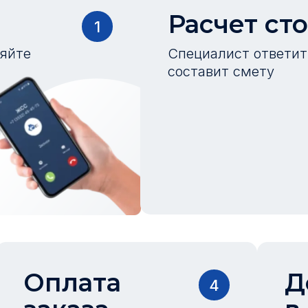
Расчет ст
1
ляйте
Специалист ответит 
составит смету
Оплата
Д
4