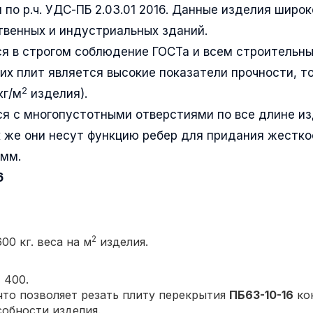
 по р.ч. УДС-ПБ 2.03.01 2016. Данные изделия широк
венных и индустриальных зданий.
я в строгом соблюдение ГОСТа и всем строительн
их плит является высокие показатели прочности, т
2
кг/м
изделия).
я с многопустотными отверстиями по все длине и
 же они несут функцию ребер для придания жестко
0мм.
6
2
00 кг. веса на м
изделия.
6
 400.
то позволяет резать плиту перекрытия
ПБ63-10-16
ко
собности изделия.