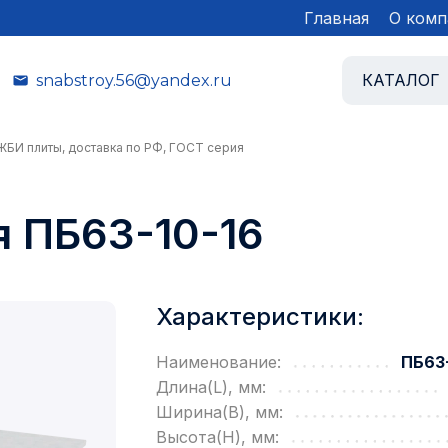
Главная
О комп
КАТАЛОГ
snabstroy.56@yandex.ru
 ЖБИ плиты, доставка по РФ, ГОСТ серия
 ПБ63-10-16
Характеристики:
Наименование:
ПБ63-
Длина(L), мм:
Ширина(B), мм:
Высота(H), мм: