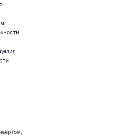
о
ым
очности
зделия
сти
нвертом,