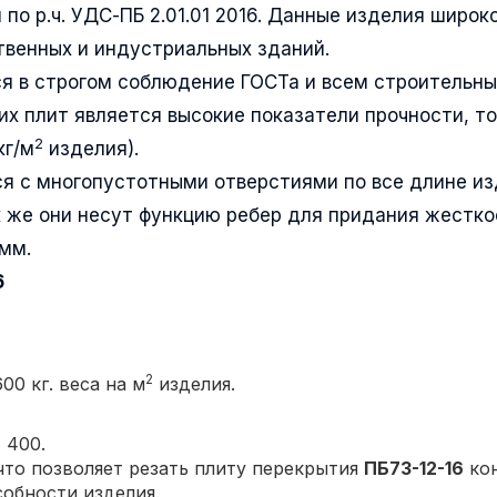
 по р.ч. УДС-ПБ 2.01.01 2016. Данные изделия широк
венных и индустриальных зданий.
я в строгом соблюдение ГОСТа и всем строительн
их плит является высокие показатели прочности, т
2
кг/м
изделия).
я с многопустотными отверстиями по все длине и
 же они несут функцию ребер для придания жестко
мм.
6
2
00 кг. веса на м
изделия.
 400.
то позволяет резать плиту перекрытия
ПБ73-12-16
кон
собности изделия.