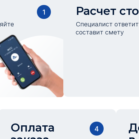
Расчет ст
1
ляйте
Специалист ответит 
составит смету
Оплата
Д
4