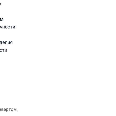
о
ым
очности
зделия
сти
вертом,