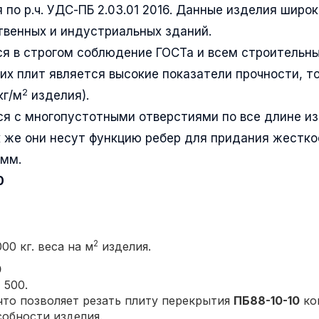
 по р.ч. УДС-ПБ 2.03.01 2016. Данные изделия широк
венных и индустриальных зданий.
ся в строгом соблюдение ГОСТа и всем строительн
их плит является высокие показатели прочности, т
2
кг/м
изделия).
я с многопустотными отверстиями по все длине и
 же они несут функцию ребер для придания жестко
0мм.
0
2
00 кг. веса на м
изделия.
0
 500.
то позволяет резать плиту перекрытия
ПБ88-10-10
ко
собности изделия.