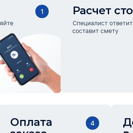
Расчет ст
1
ляйте
Специалист ответит 
составит смету
Оплата
Д
4