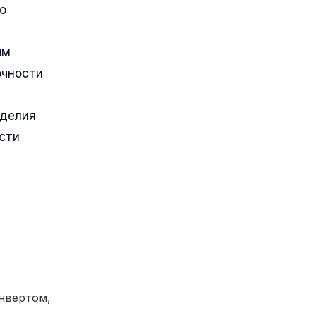
о
ым
очности
зделия
сти
нвертом,